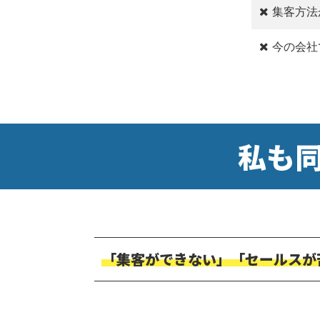
集客方法
今の会社
私も
「集客ができない」「セールスが